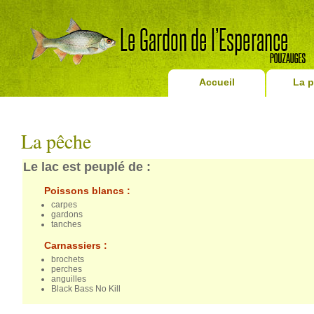
Accueil
La 
La pêche
Le lac est peuplé de :
Poissons blancs :
carpes
gardons
tanches
Carnassiers :
brochets
perches
anguilles
Black Bass No Kill